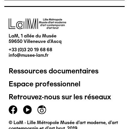
Image
LaM, 1 allée du Musée
59650 Villeneuve d'Ascq
+33 (0)3 20 19 68 68
info@musee-lam.fr
Ressources documentaires
Pied
Espace professionnel
de
Retrouvez-nous sur les réseaux
page
principal
© LaM - Lille Métropole Musée d'art moderne, d'art
contemporain et d'art brut, 2019