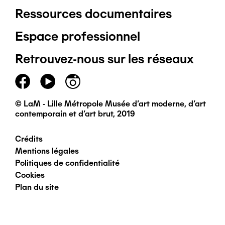
Ressources documentaires
Pied
Espace professionnel
de
Retrouvez-nous sur les réseaux
page
principal
© LaM - Lille Métropole Musée d'art moderne, d'art
contemporain et d'art brut, 2019
Crédits
Pied
Mentions légales
Politiques de confidentialité
de
Cookies
Plan du site
page
secondaire