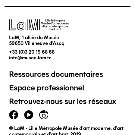
Image
LaM, 1 allée du Musée
59650 Villeneuve d'Ascq
+33 (0)3 20 19 68 68
info@musee-lam.fr
Ressources documentaires
Pied
Espace professionnel
de
Retrouvez-nous sur les réseaux
page
principal
© LaM - Lille Métropole Musée d'art moderne, d'art
contemporain et d'art brut, 2019