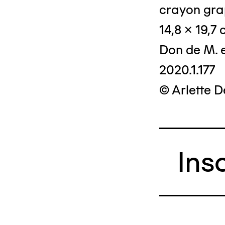
crayon grap
14,8 x 19,7
Don de M. 
2020.1.177
© Arlette 
Ins