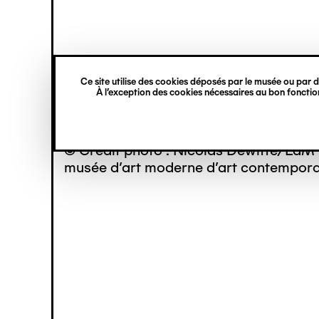
princ
Gestion des cookies
Navigation
verticale
Ce site utilise des cookies déposés par le musée ou par de
Aller
À l’exception des cookies nécessaires au bon fonction
au
contenu
principal
© Crédit photo : Nicolas Dewitte/LaM 
musée d’art moderne d’art contemporai