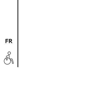
FR
EN