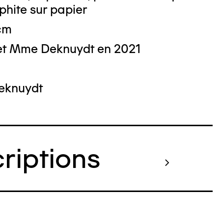
hite sur papier
 cm
et Mme Deknuydt en 2021
Deknuydt
criptions