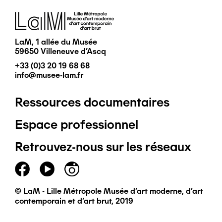
Image
LaM, 1 allée du Musée
59650 Villeneuve d'Ascq
+33 (0)3 20 19 68 68
info@musee-lam.fr
Ressources documentaires
Pied
Espace professionnel
de
Retrouvez-nous sur les réseaux
page
principal
© LaM - Lille Métropole Musée d'art moderne, d'art
contemporain et d'art brut, 2019