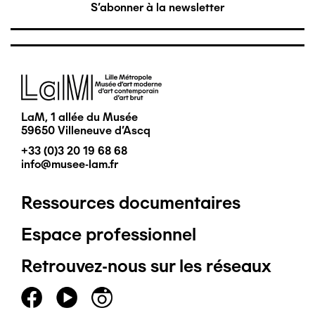
S'abonner à la newsletter
Image
LaM, 1 allée du Musée
59650 Villeneuve d'Ascq
+33 (0)3 20 19 68 68
info@musee-lam.fr
Ressources documentaires
Pied
Espace professionnel
de
Retrouvez-nous sur les réseaux
page
principal