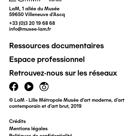
LaM, 1 allée du Musée
59650 Villeneuve d'Ascq
+33 (0)3 20 19 68 68
info@musee-lam.fr
Ressources documentaires
Pied
Espace professionnel
de
Retrouvez-nous sur les réseaux
page
principal
© LaM - Lille Métropole Musée d'art moderne, d'art
contemporain et d'art brut, 2019
Crédits
Pied
Mentions légales
Politiques de confidentialité