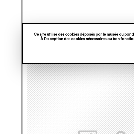
princ
Gestion des cookies
Navigation
verticale
Ce site utilise des cookies déposés par le musée ou par de
Aller
À l’exception des cookies nécessaires au bon fonction
au
contenu
principal