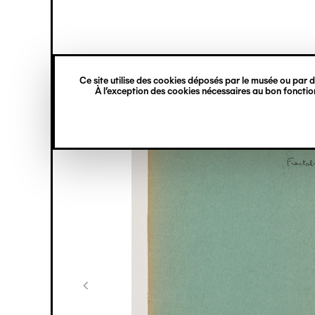
princ
Gestion des cookies
Navigation
verticale
Ce site utilise des cookies déposés par le musée ou par de
Aller
À l’exception des cookies nécessaires au bon fonction
au
contenu
principal