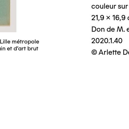
© Crédit photo
couleur sur
musée d’art mo
21,9 x 16,9
Don de M. 
2020.1.40
Lille métropole
n et d’art brut
© Arlette 