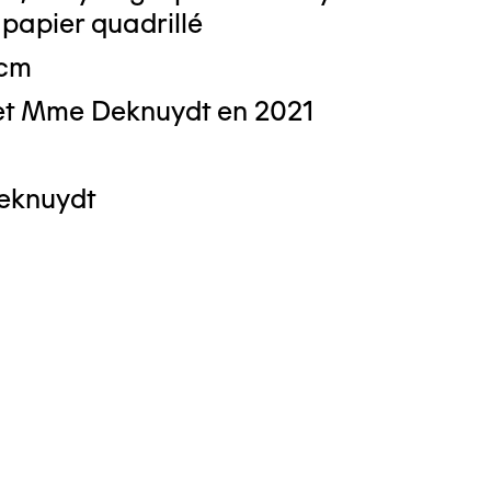
 : Nicolas Dewitte/LaM Lille métropole
 papier quadrillé
derne d’art contemporain et d’art brut
 cm
et Mme Deknuydt en 2021
Deknuydt