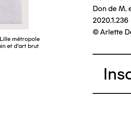
Don de M. 
2020.1.236
© Arlette 
Lille métropole
n et d’art brut
Ins