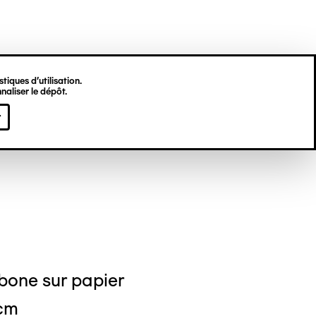
tiques d’utilisation.
naliser le dépôt.
stine DEKNUYDT
r
bone sur papier
 cm