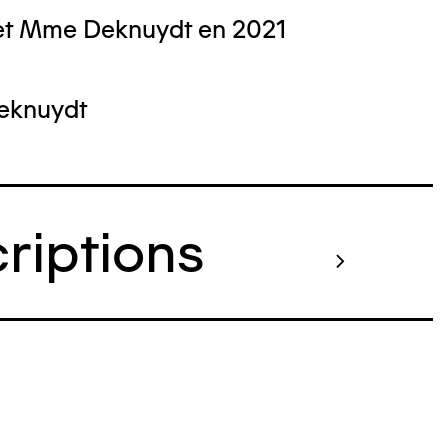
et Mme Deknuydt en 2021
Deknuydt
criptions