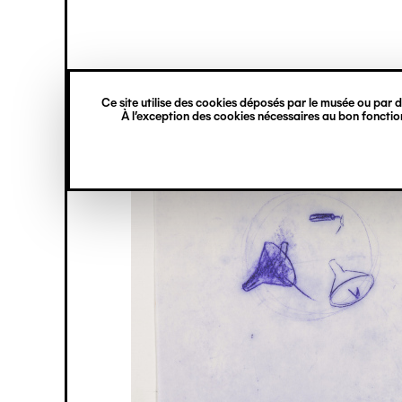
princ
Gestion des cookies
Navigation
verticale
Ce site utilise des cookies déposés par le musée ou par de
Aller
À l’exception des cookies nécessaires au bon fonction
au
contenu
principal