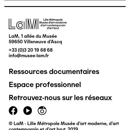
Image
LaM, 1 allée du Musée
59650 Villeneuve d'Ascq
+33 (0)3 20 19 68 68
info@musee-lam.fr
Ressources documentaires
Pied
Espace professionnel
de
Retrouvez-nous sur les réseaux
page
principal
© LaM - Lille Métropole Musée d'art moderne, d'art
contemporain et d'art brut, 2019