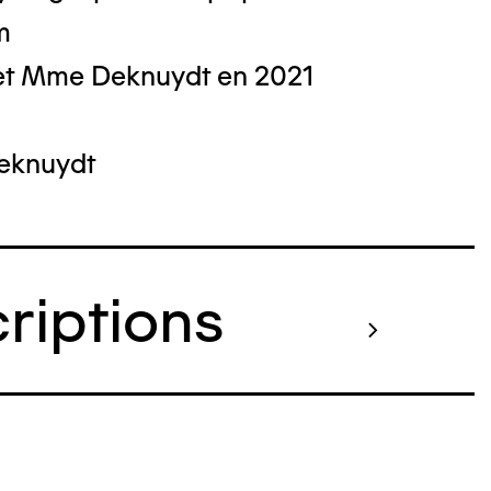
m
et Mme Deknuydt en 2021
Deknuydt
criptions