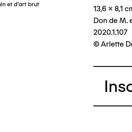
n et d’art brut
13,6 x 8,1 c
Don de M. 
2020.1.107
© Arlette 
Ins