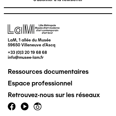
Image
LaM, 1 allée du Musée
59650 Villeneuve d'Ascq
+33 (0)3 20 19 68 68
info@musee-lam.fr
Ressources documentaires
Pied
Espace professionnel
de
Retrouvez-nous sur les réseaux
page
principal