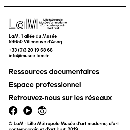
Image
LaM, 1 allée du Musée
59650 Villeneuve d'Ascq
+33 (0)3 20 19 68 68
info@musee-lam.fr
Ressources documentaires
Pied
Espace professionnel
de
Retrouvez-nous sur les réseaux
page
principal
© LaM - Lille Métropole Musée d'art moderne, d'art
contemporain et d'art brut, 2019