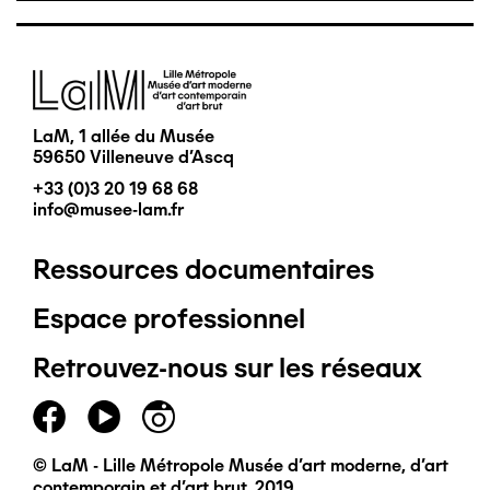
Image
LaM, 1 allée du Musée
59650 Villeneuve d'Ascq
+33 (0)3 20 19 68 68
info@musee-lam.fr
Ressources documentaires
Pied
Espace professionnel
de
Retrouvez-nous sur les réseaux
page
principal
© LaM - Lille Métropole Musée d'art moderne, d'art
contemporain et d'art brut, 2019