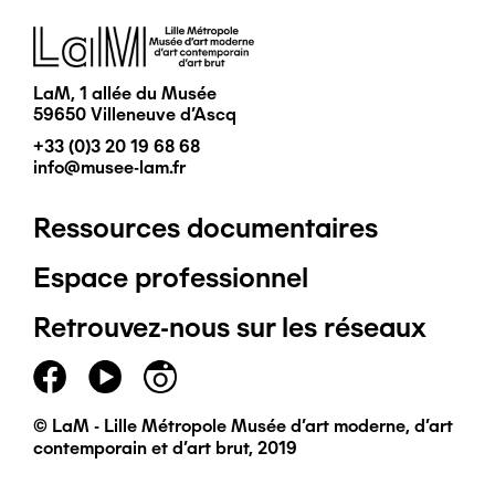
Image
LaM, 1 allée du Musée
59650 Villeneuve d'Ascq
+33 (0)3 20 19 68 68
info@musee-lam.fr
Ressources documentaires
Pied
Espace professionnel
de
Retrouvez-nous sur les réseaux
page
principal
© LaM - Lille Métropole Musée d'art moderne, d'art
contemporain et d'art brut, 2019