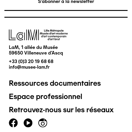
S'abonner à la newsletter
Image
LaM, 1 allée du Musée
59650 Villeneuve d'Ascq
+33 (0)3 20 19 68 68
info@musee-lam.fr
Ressources documentaires
Pied
Espace professionnel
de
Retrouvez-nous sur les réseaux
page
principal