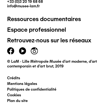
+33 (0)3 20 19 68 68
info@musee-lam.fr
Ressources documentaires
Pied
Espace professionnel
de
Retrouvez-nous sur les réseaux
page
principal
© LaM - Lille Métropole Musée d'art moderne, d'art
contemporain et d'art brut, 2019
Crédits
Pied
Mentions légales
Politiques de confidentialité
de
Cookies
Plan du site
page