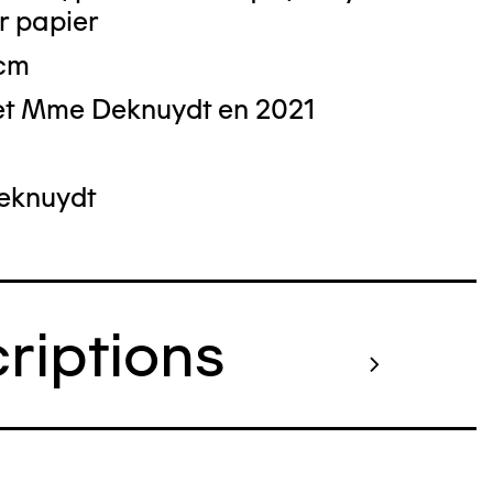
r papier
 cm
et Mme Deknuydt en 2021
Deknuydt
criptions