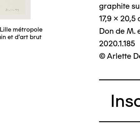
graphite su
17,9 x 20,5
Lille métropole
Don de M. 
n et d’art brut
2020.1.185
© Arlette 
Ins