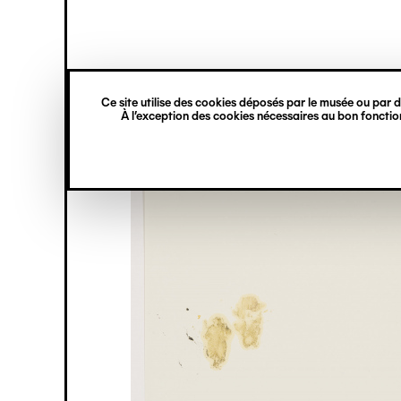
princ
Gestion des cookies
Navigation
verticale
Ce site utilise des cookies déposés par le musée ou par de
Aller
À l’exception des cookies nécessaires au bon fonction
au
contenu
principal