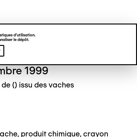
tiques d’utilisation.
naliser le dépôt.
stine DEKNUYDT
r
mbre 1999
u de () issu des vaches
ache, produit chimique, crayon