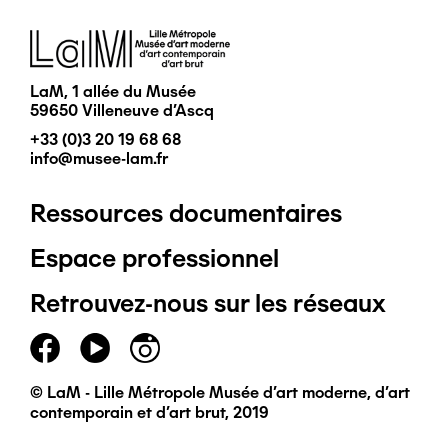
Image
LaM, 1 allée du Musée
59650 Villeneuve d'Ascq
+33 (0)3 20 19 68 68
info@musee-lam.fr
Ressources documentaires
Pied
Espace professionnel
de
Retrouvez-nous sur les réseaux
page
principal
© LaM - Lille Métropole Musée d'art moderne, d'art
contemporain et d'art brut, 2019