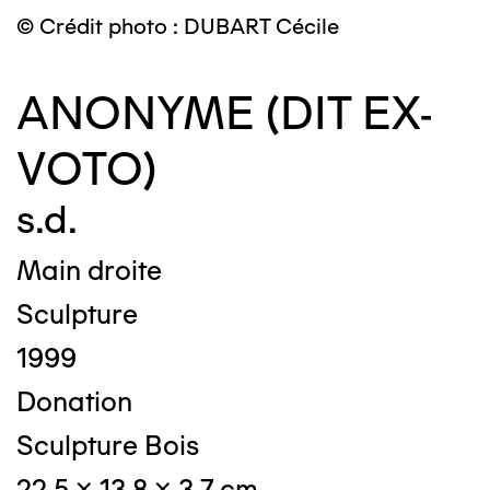
© Crédit photo : DUBART Cécile
ANONYME (DIT EX-
VOTO)
s.d.
Main droite
Sculpture
1999
Donation
Sculpture Bois
22,5 x 13,8 x 3,7 cm