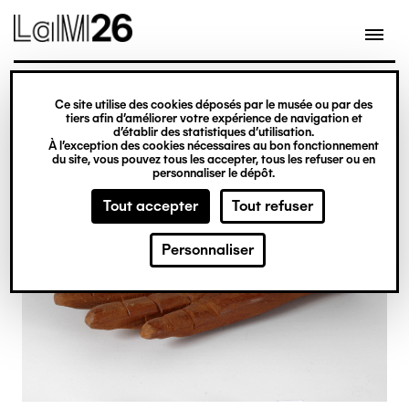
Gestion des cookies
Ce site utilise des cookies déposés par le musée ou par des
Aller
tiers afin d’améliorer votre expérience de navigation et
d’établir des statistiques d’utilisation.
au
À l’exception des cookies nécessaires au bon fonctionnement
du site, vous pouvez tous les accepter, tous les refuser ou en
contenu
personnaliser le dépôt.
principal
Tout accepter
Tout refuser
Personnaliser