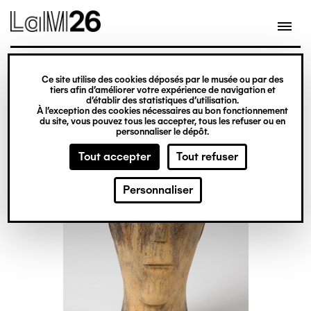
Gestion des cookies
Ce site utilise des cookies déposés par le musée ou par des
Aller
tiers afin d’améliorer votre expérience de navigation et
d’établir des statistiques d’utilisation.
au
À l’exception des cookies nécessaires au bon fonctionnement
du site, vous pouvez tous les accepter, tous les refuser ou en
contenu
personnaliser le dépôt.
principal
Tout accepter
Tout refuser
Personnaliser