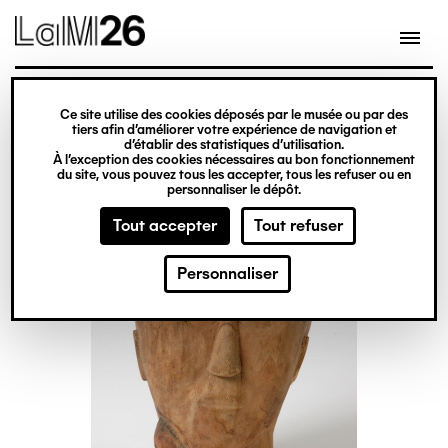
Gestion des cookies
Ce site utilise des cookies déposés par le musée ou par des
Aller
tiers afin d’améliorer votre expérience de navigation et
d’établir des statistiques d’utilisation.
au
À l’exception des cookies nécessaires au bon fonctionnement
du site, vous pouvez tous les accepter, tous les refuser ou en
contenu
personnaliser le dépôt.
principal
Tout accepter
Tout refuser
Personnaliser