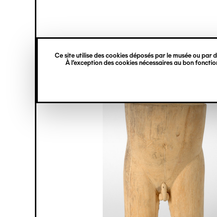
princ
Gestion des cookies
Navigation
verticale
Ce site utilise des cookies déposés par le musée ou par de
Aller
À l’exception des cookies nécessaires au bon fonction
au
contenu
principal