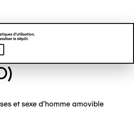
tiques d’utilisation.
naliser le dépôt.
NYME (DIT EX-
r
O)
isses et sexe d'homme amovible