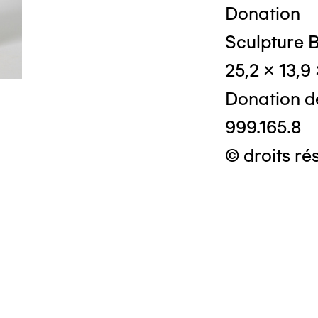
Donation
Sculpture B
25,2 x 13,9
Donation d
999.165.8
© droits ré