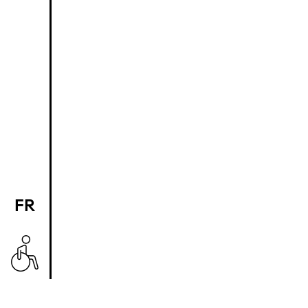
FR
EN