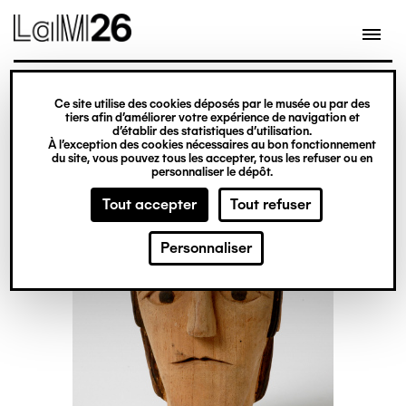
Gestion des cookies
Ce site utilise des cookies déposés par le musée ou par des
Aller
tiers afin d’améliorer votre expérience de navigation et
d’établir des statistiques d’utilisation.
au
À l’exception des cookies nécessaires au bon fonctionnement
du site, vous pouvez tous les accepter, tous les refuser ou en
contenu
personnaliser le dépôt.
principal
Tout accepter
Tout refuser
Personnaliser