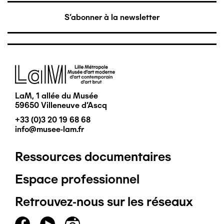
S'abonner à la newsletter
Image
LaM, 1 allée du Musée
59650 Villeneuve d'Ascq
+33 (0)3 20 19 68 68
info@musee-lam.fr
Ressources documentaires
Pied
Espace professionnel
de
Retrouvez-nous sur les réseaux
page