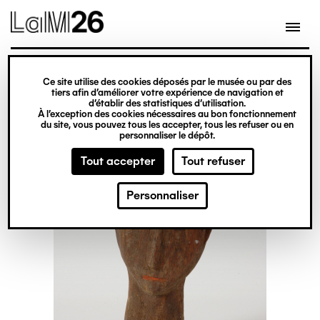
Gestion des cookies
Ce site utilise des cookies déposés par le musée ou par des
Aller
tiers afin d’améliorer votre expérience de navigation et
d’établir des statistiques d’utilisation.
au
À l’exception des cookies nécessaires au bon fonctionnement
du site, vous pouvez tous les accepter, tous les refuser ou en
contenu
personnaliser le dépôt.
principal
Tout accepter
Tout refuser
Personnaliser