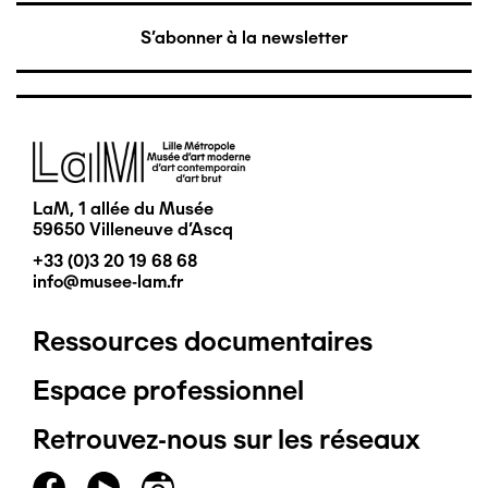
S'abonner à la newsletter
Image
LaM, 1 allée du Musée
59650 Villeneuve d'Ascq
+33 (0)3 20 19 68 68
info@musee-lam.fr
Ressources documentaires
Pied
Espace professionnel
de
Retrouvez-nous sur les réseaux
page