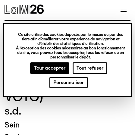
Gestion des cookies
Ce site utilise des cookies déposés par le musée ou par des
Aller
tiers afin d’améliorer votre expérience de navigation et
d’établir des statistiques d’utilisation.
au
À l’exception des cookies nécessaires au bon fonctionnement
du site, vous pouvez tous les accepter, tous les refuser ou en
contenu
© Crédit photo : DUBART Cécile
personnaliser le dépôt.
principal
Tout accepter
Tout refuser
ANONYME (DIT EX-
Personnaliser
VOTO)
s.d.
Sein