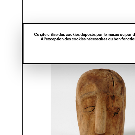
princ
Gestion des cookies
Navigation
verticale
Ce site utilise des cookies déposés par le musée ou par de
Aller
À l’exception des cookies nécessaires au bon fonction
au
contenu
principal