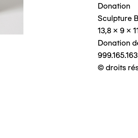
Donation
Sculpture 
13,8 x 9 x 1
Donation d
999.165.163
© droits ré