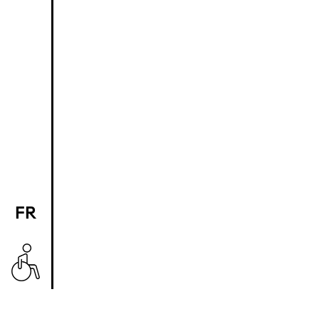
FR
EN