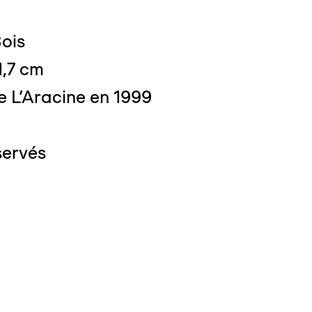
Bois
1,7 cm
e L'Aracine en 1999
servés