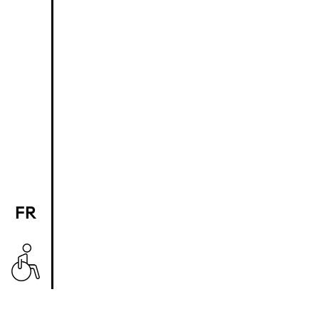
FR
EN