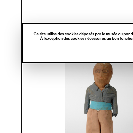
princ
Gestion des cookies
Navigation
verticale
Ce site utilise des cookies déposés par le musée ou par de
Aller
À l’exception des cookies nécessaires au bon fonction
au
contenu
principal