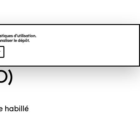
tiques d’utilisation.
naliser le dépôt.
NYME (DIT EX-
r
O)
 habillé