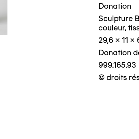
Donation
Sculpture B
couleur, tis
29,6 x 11 x
Donation d
999.165.93
© droits ré