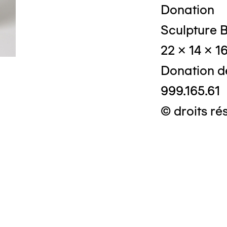
Donation
Sculpture B
22 x 14 x 1
Donation d
999.165.61
© droits ré