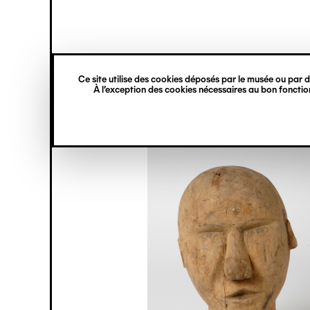
princ
Gestion des cookies
Navigation
verticale
Ce site utilise des cookies déposés par le musée ou par de
Aller
À l’exception des cookies nécessaires au bon fonction
au
contenu
principal