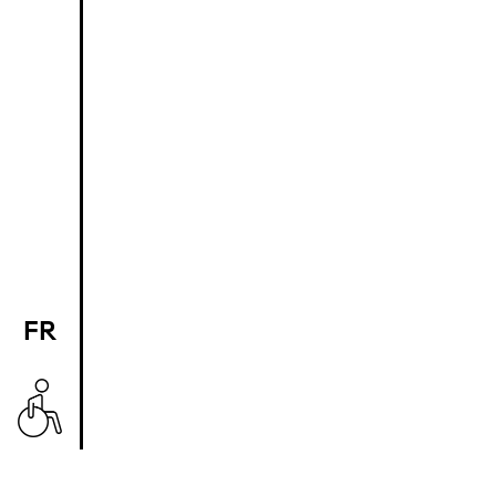
FR
EN