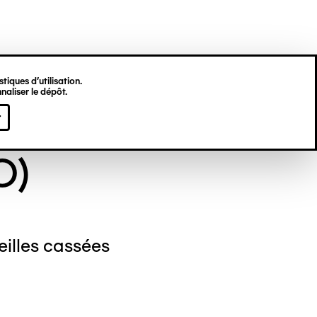
tiques d’utilisation.
naliser le dépôt.
NYME (DIT EX-
r
O)
eilles cassées