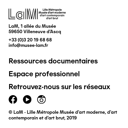
Image
LaM, 1 allée du Musée
59650 Villeneuve d'Ascq
+33 (0)3 20 19 68 68
info@musee-lam.fr
Ressources documentaires
Pied
Espace professionnel
de
Retrouvez-nous sur les réseaux
page
principal
© LaM - Lille Métropole Musée d'art moderne, d'art
contemporain et d'art brut, 2019