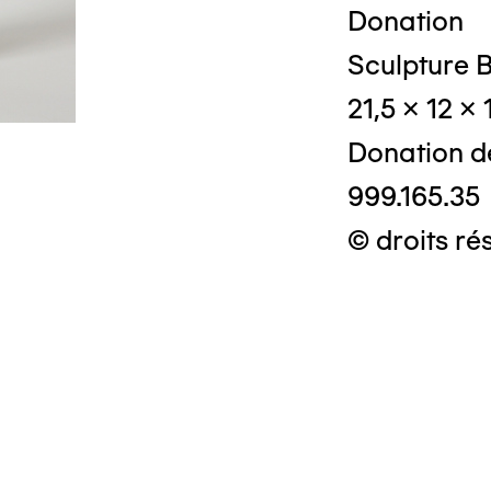
Donation
Sculpture B
21,5 x 12 x
Donation d
999.165.35
© droits ré