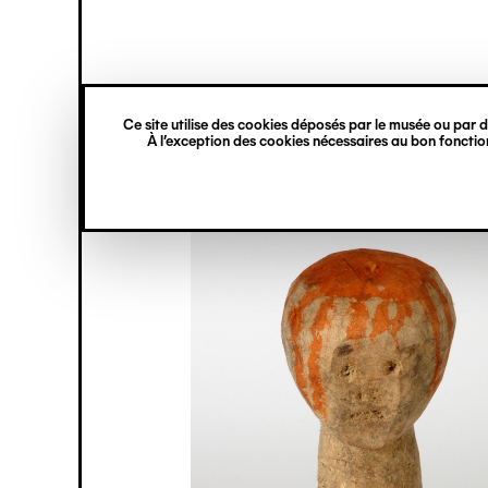
princ
Gestion des cookies
Navigation
verticale
Ce site utilise des cookies déposés par le musée ou par de
Aller
À l’exception des cookies nécessaires au bon fonction
au
contenu
principal