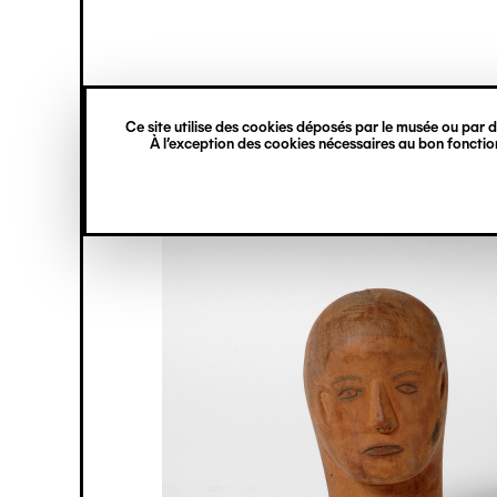
princ
Gestion des cookies
Navigation
verticale
Ce site utilise des cookies déposés par le musée ou par de
Aller
À l’exception des cookies nécessaires au bon fonction
au
contenu
principal