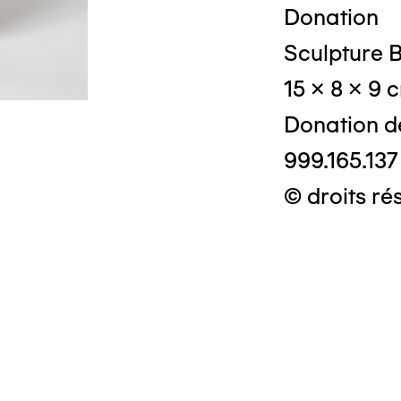
Donation
Sculpture B
15 x 8 x 9 
Donation d
999.165.137
© droits ré