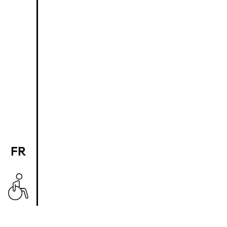
FR
EN