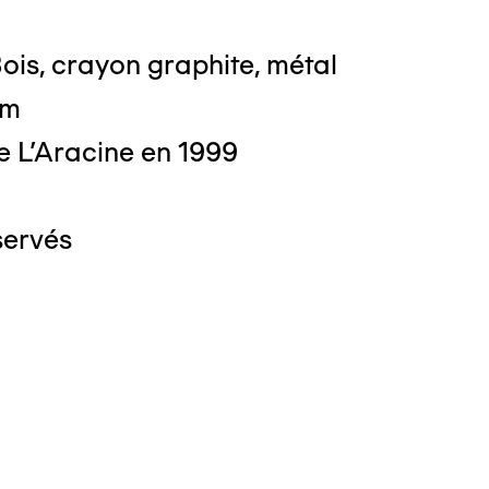
ois, crayon graphite, métal
cm
e L'Aracine en 1999
servés