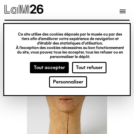
Gestion des cookies
Ce site utilise des cookies déposés par le musée ou par des
Aller
tiers afin d’améliorer votre expérience de navigation et
d’établir des statistiques d’utilisation.
au
À l’exception des cookies nécessaires au bon fonctionnement
du site, vous pouvez tous les accepter, tous les refuser ou en
contenu
personnaliser le dépôt.
principal
Tout accepter
Tout refuser
Personnaliser