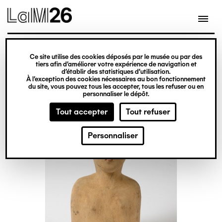
Gestion des cookies
Ce site utilise des cookies déposés par le musée ou par des
Aller
tiers afin d’améliorer votre expérience de navigation et
d’établir des statistiques d’utilisation.
au
À l’exception des cookies nécessaires au bon fonctionnement
du site, vous pouvez tous les accepter, tous les refuser ou en
contenu
personnaliser le dépôt.
principal
Tout accepter
Tout refuser
Personnaliser