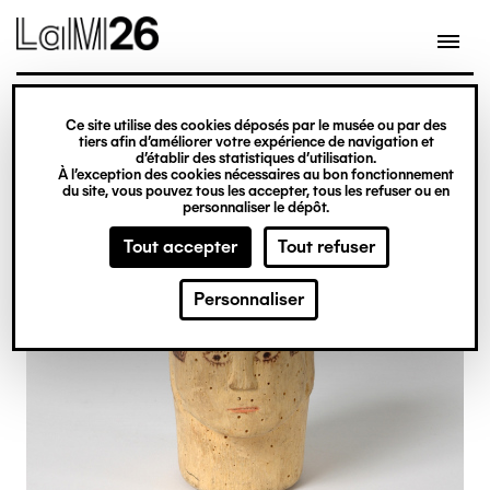
Gestion des cookies
Ce site utilise des cookies déposés par le musée ou par des
Aller
tiers afin d’améliorer votre expérience de navigation et
d’établir des statistiques d’utilisation.
au
À l’exception des cookies nécessaires au bon fonctionnement
du site, vous pouvez tous les accepter, tous les refuser ou en
contenu
personnaliser le dépôt.
principal
Tout accepter
Tout refuser
Personnaliser