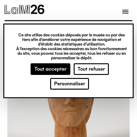
Gestion des cookies
Ce site utilise des cookies déposés par le musée ou par des
Aller
tiers afin d’améliorer votre expérience de navigation et
d’établir des statistiques d’utilisation.
au
À l’exception des cookies nécessaires au bon fonctionnement
du site, vous pouvez tous les accepter, tous les refuser ou en
contenu
personnaliser le dépôt.
principal
Tout accepter
Tout refuser
Personnaliser