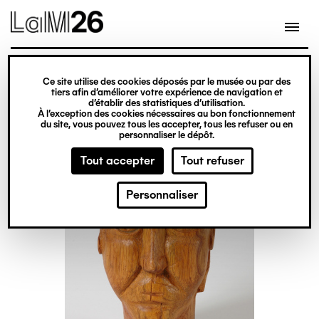
Gestion des cookies
Ce site utilise des cookies déposés par le musée ou par des
Aller
tiers afin d’améliorer votre expérience de navigation et
d’établir des statistiques d’utilisation.
au
À l’exception des cookies nécessaires au bon fonctionnement
du site, vous pouvez tous les accepter, tous les refuser ou en
contenu
personnaliser le dépôt.
principal
Tout accepter
Tout refuser
Personnaliser