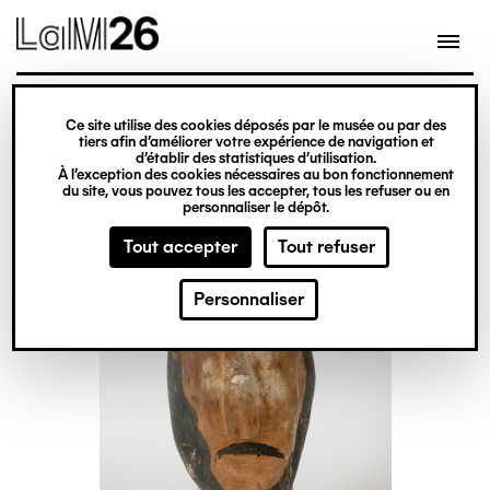
Gestion des cookies
Ce site utilise des cookies déposés par le musée ou par des
Aller
tiers afin d’améliorer votre expérience de navigation et
d’établir des statistiques d’utilisation.
au
À l’exception des cookies nécessaires au bon fonctionnement
du site, vous pouvez tous les accepter, tous les refuser ou en
contenu
personnaliser le dépôt.
principal
Tout accepter
Tout refuser
Personnaliser