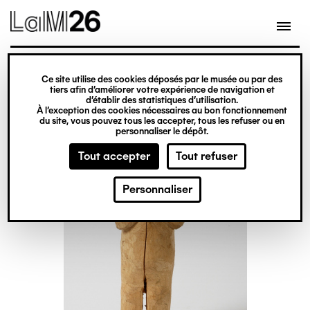
Gestion des cookies
Ce site utilise des cookies déposés par le musée ou par des
Aller
tiers afin d’améliorer votre expérience de navigation et
d’établir des statistiques d’utilisation.
au
À l’exception des cookies nécessaires au bon fonctionnement
du site, vous pouvez tous les accepter, tous les refuser ou en
contenu
personnaliser le dépôt.
principal
Tout accepter
Tout refuser
Personnaliser