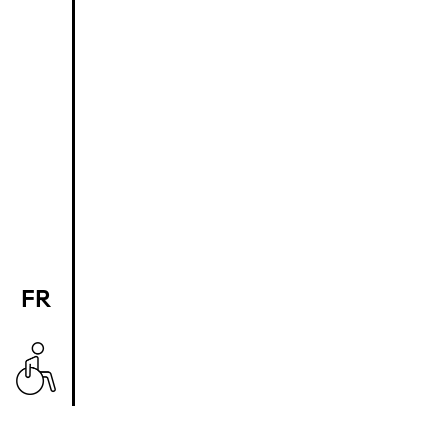
FR
EN