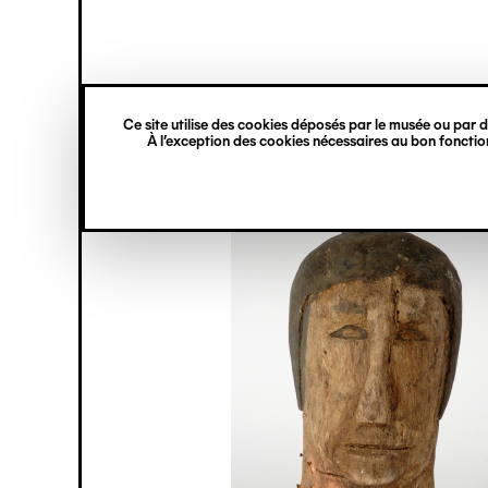
princ
Gestion des cookies
Navigation
verticale
Ce site utilise des cookies déposés par le musée ou par de
Aller
À l’exception des cookies nécessaires au bon fonction
au
contenu
principal