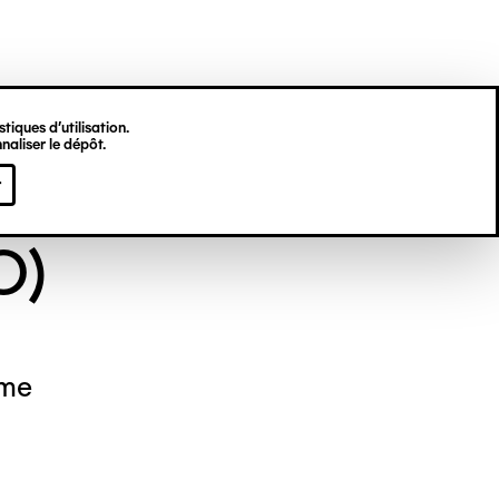
tiques d’utilisation.
naliser le dépôt.
NYME (DIT EX-
r
O)
mme