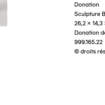
Donation
Sculpture B
26,2 x 14,3
Donation d
999.165.22
© droits ré