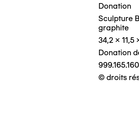
Donation
Sculpture B
graphite
34,2 x 11,5
Donation d
999.165.16
© droits ré