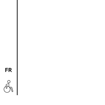
FR
EN