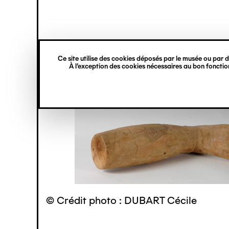
princ
Gestion des cookies
Navigation
verticale
Ce site utilise des cookies déposés par le musée ou par de
Aller
À l’exception des cookies nécessaires au bon fonction
au
contenu
principal
© Crédit photo : DUBART Cécile