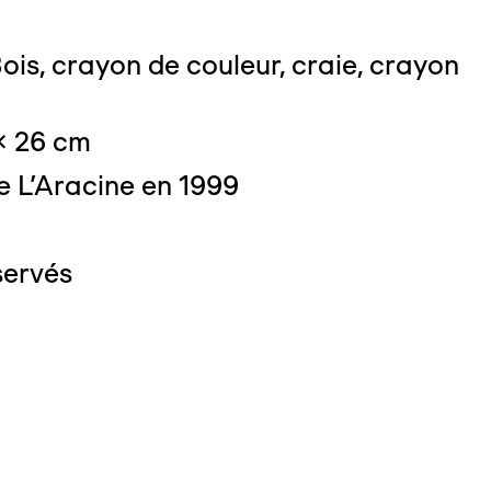
ois, crayon de couleur, craie, crayon
 x 26 cm
e L'Aracine en 1999
0
servés