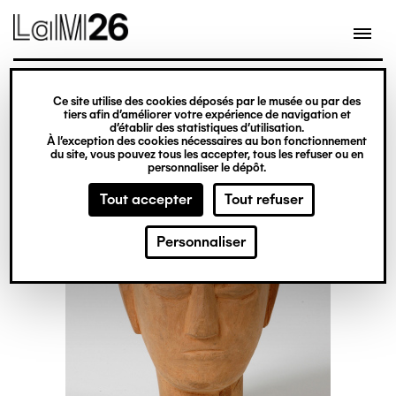
Gestion des cookies
Ce site utilise des cookies déposés par le musée ou par des
Aller
tiers afin d’améliorer votre expérience de navigation et
d’établir des statistiques d’utilisation.
au
À l’exception des cookies nécessaires au bon fonctionnement
du site, vous pouvez tous les accepter, tous les refuser ou en
contenu
personnaliser le dépôt.
principal
Tout accepter
Tout refuser
Personnaliser