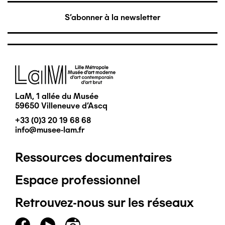
S'abonner à la newsletter
Image
LaM, 1 allée du Musée
59650 Villeneuve d'Ascq
+33 (0)3 20 19 68 68
info@musee-lam.fr
Ressources documentaires
Pied
Espace professionnel
de
Retrouvez-nous sur les réseaux
page