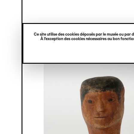
princ
Gestion des cookies
Navigation
verticale
Ce site utilise des cookies déposés par le musée ou par de
Aller
À l’exception des cookies nécessaires au bon fonction
au
contenu
principal