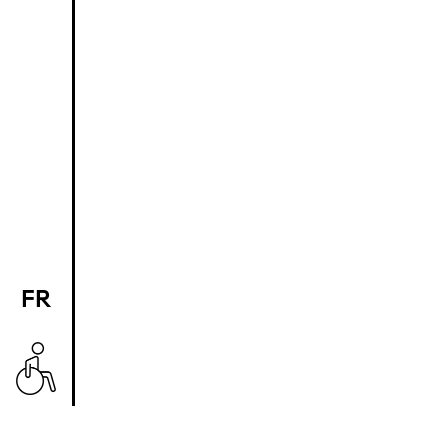
FR
EN