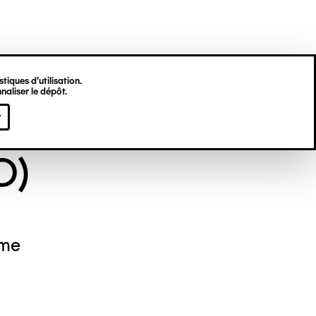
tiques d’utilisation.
naliser le dépôt.
NYME (DIT EX-
r
O)
mme