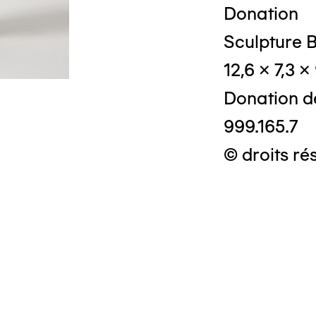
Donation
Sculpture B
12,6 x 7,3 x
Donation d
999.165.7
© droits ré