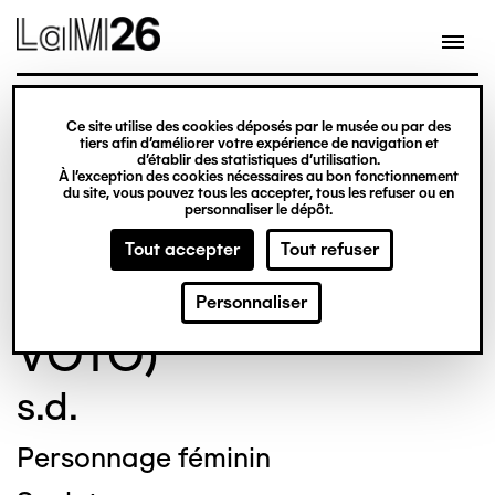
Gestion des cookies
Ce site utilise des cookies déposés par le musée ou par des
Aller
tiers afin d’améliorer votre expérience de navigation et
d’établir des statistiques d’utilisation.
au
À l’exception des cookies nécessaires au bon fonctionnement
du site, vous pouvez tous les accepter, tous les refuser ou en
contenu
© Crédit photo : DUBART Cécile
personnaliser le dépôt.
principal
Tout accepter
Tout refuser
ANONYME (DIT EX-
Personnaliser
VOTO)
s.d.
Personnage féminin