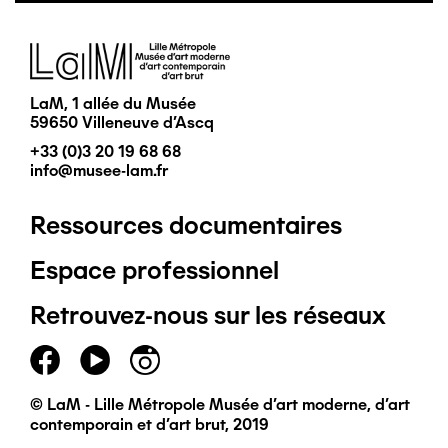
Image
LaM, 1 allée du Musée
59650 Villeneuve d'Ascq
+33 (0)3 20 19 68 68
info@musee-lam.fr
Ressources documentaires
Pied
Espace professionnel
de
Retrouvez-nous sur les réseaux
page
principal
© LaM - Lille Métropole Musée d'art moderne, d'art
contemporain et d'art brut, 2019