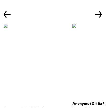
←
→
Anonyme (dit Ex-Vo