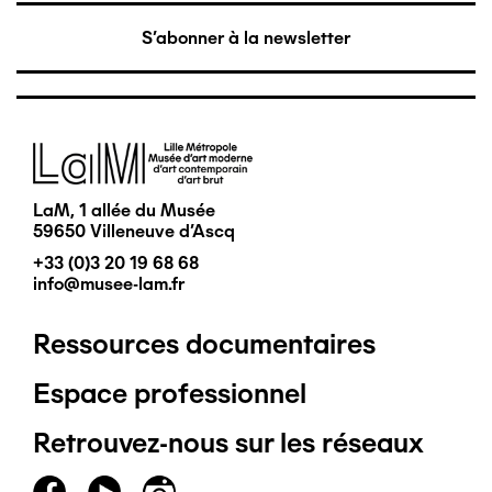
S'abonner à la newsletter
Image
LaM, 1 allée du Musée
59650 Villeneuve d'Ascq
+33 (0)3 20 19 68 68
info@musee-lam.fr
Ressources documentaires
Pied
Espace professionnel
de
Retrouvez-nous sur les réseaux
page