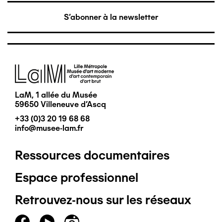
S'abonner à la newsletter
Image
LaM, 1 allée du Musée
59650 Villeneuve d'Ascq
+33 (0)3 20 19 68 68
info@musee-lam.fr
Ressources documentaires
Pied
Espace professionnel
de
Retrouvez-nous sur les réseaux
page