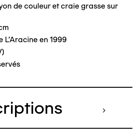
on de couleur et craie grasse sur
o : DUBART Cécile
 cm
e L'Aracine en 1999
V)
servés
criptions