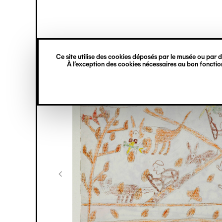
princ
Gestion des cookies
Navigation
verticale
Ce site utilise des cookies déposés par le musée ou par de
Aller
À l’exception des cookies nécessaires au bon fonction
au
contenu
principal