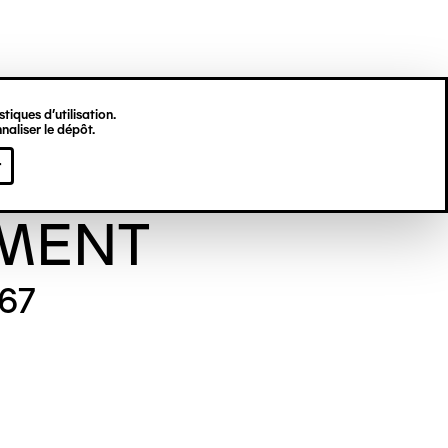
tiques d’utilisation.
naliser le dépôt.
viève
r
MENT
967