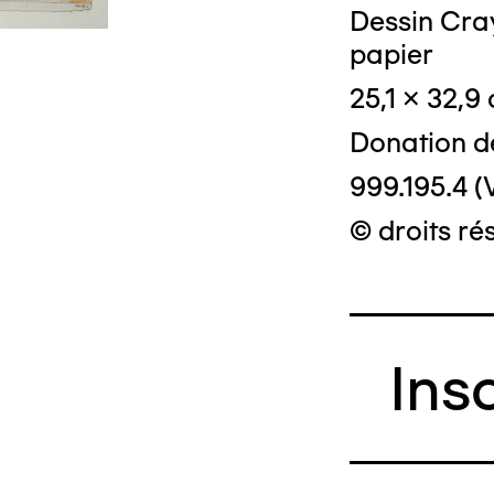
Dessin Cray
papier
© Crédit phot
25,1 x 32,9
Donation d
999.195.4 (
© droits ré
Ins