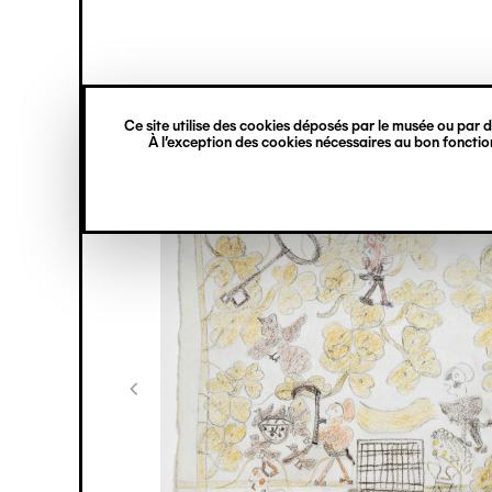
princ
Gestion des cookies
Navigation
verticale
Ce site utilise des cookies déposés par le musée ou par de
Aller
À l’exception des cookies nécessaires au bon fonction
au
contenu
principal