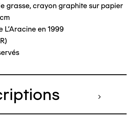
e grasse, crayon graphite sur papier
 cm
o : DUBART Cécile
e L'Aracine en 1999
(R)
servés
criptions