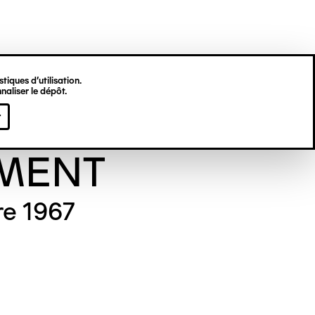
tiques d’utilisation.
naliser le dépôt.
viève
r
MENT
re 1967