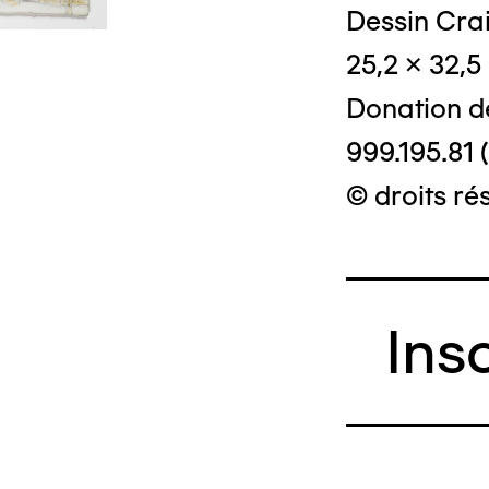
Dessin Crai
25,2 x 32,5
© Crédit phot
Donation d
999.195.81 
© droits ré
Ins