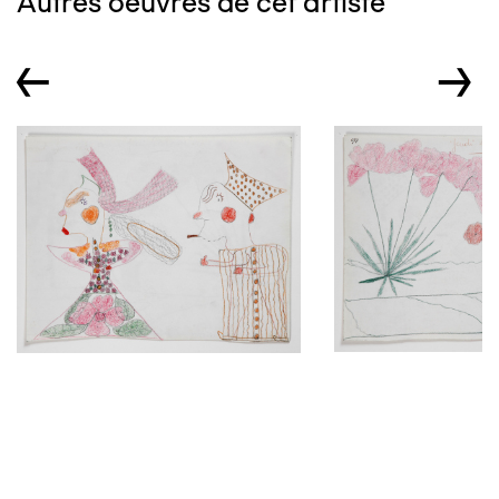
Autres oeuvres de cet artiste
←
→