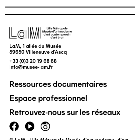
Image
LaM, 1 allée du Musée
59650 Villeneuve d'Ascq
+33 (0)3 20 19 68 68
info@musee-lam.fr
Ressources documentaires
Pied
Espace professionnel
de
Retrouvez-nous sur les réseaux
page
principal