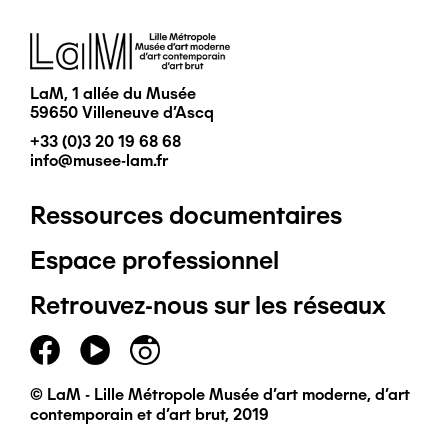
Image
LaM, 1 allée du Musée
59650 Villeneuve d'Ascq
+33 (0)3 20 19 68 68
info@musee-lam.fr
Ressources documentaires
Pied
Espace professionnel
de
Retrouvez-nous sur les réseaux
page
principal
© LaM - Lille Métropole Musée d'art moderne, d'art
contemporain et d'art brut, 2019